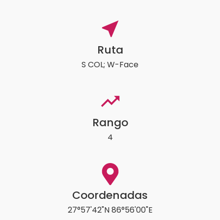
Ruta
S COL; W-Face
Rango
4
Coordenadas
27°57'42"N 86°56'00"E