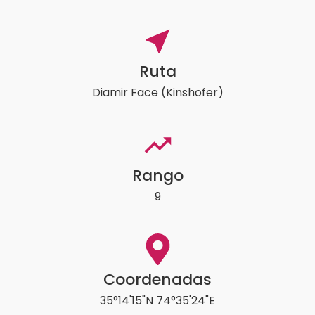
Ruta
Diamir Face (Kinshofer)
Rango
9
Coordenadas
35°14'15"N 74°35'24"E