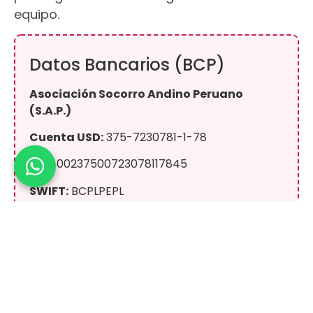
equipo.
Datos Bancarios (BCP)
Asociación Socorro Andino Peruano
(S.A.P.)
Cuenta USD:
375-7230781-1-78
CCI:
00237500723078117845
SWIFT:
BCPLPEPL
Yape / Plin
+51 943 081 066
A nombre de:
Eric Raul Albino Lliuya