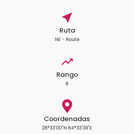
Ruta
NE - Route
Rango
8
Coordenadas
28°33'00"N 84°33'39"E