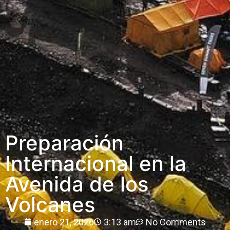
Preparación
Internacional en la
Avenida de los
Volcanes
enero 21, 2026
3:13 am
No Comments