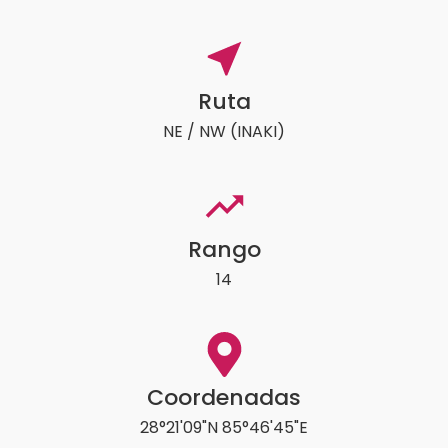
Ruta
NE / NW (INAKI)
Rango
14
Coordenadas
28°21'09"N 85°46'45"E