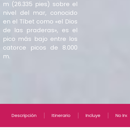
m (26.335 pies) sobre el
nivel del mar, conocido
en el Tíbet como «el Dios
de las praderas», es el
pico más bajo entre los
catorce picos de 8.000
m.
Descripción
Itinerario
Incluye
No Inc