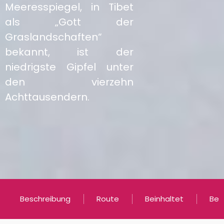
Meeresspiegel, in Tibet
als „Gott der
Graslandschaften“
bekannt, ist der
niedrigste Gipfel unter
den vierzehn
Achttausendern.
Beschreibung
Route
Beinhaltet
Bei